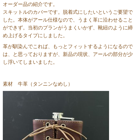
オーダー品の紹介です。
スキットルのカバーです。脱着式にしたいというご要望で
した。本体がアール仕様なので、うまく革に沿わせること
ができず。当初のプランがうまくいかず、靴紐のように締
め上げるタイプにしました。
革が馴染んでこれば、もっとフィットするようになるので
は、と思っておりますが、新品の現状、アールの部分が少
し浮いてしまいました。
素材 牛革（タンニンなめし）